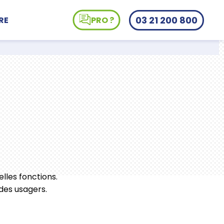
03 21 200 800
RE
PRO ?
elles fonctions.
des usagers.