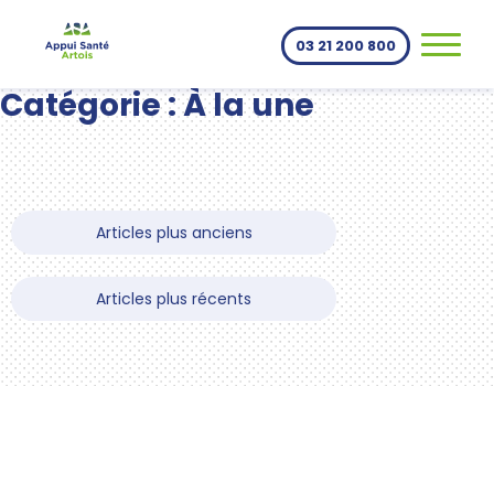
Aller au contenu
03 21 200 800
Catégorie :
À la une
Navigation
des
Articles plus anciens
articles
Articles plus récents