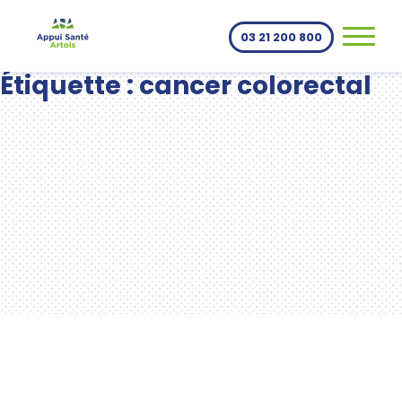
Aller au contenu
03 21 200 800
Étiquette :
cancer colorectal