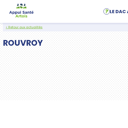
Aller au contenu
LE DAC 
< Retour aux actualités
ROUVROY