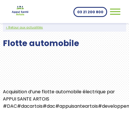
Aller au contenu
03 21 200 800
< Retour aux actualités
Flotte automobile
Acquisition d’une flotte automobile électrique par
APPUI SANTE ARTOIS
#DAC
#dacartois
#dac
#appuisanteartois
#developpem